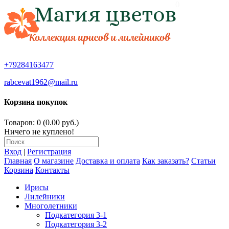
0
+79284163477
rabcevat1962@mail.ru
Корзина покупок
Товаров: 0 (0.00 руб.)
Ничего не куплено!
Вход
|
Регистрация
Главная
О магазине
Доставка и оплата
Как заказать?
Статьи
Корзина
Контакты
Ирисы
Лилейники
Многолетники
Подкатегория 3-1
Подкатегория 3-2