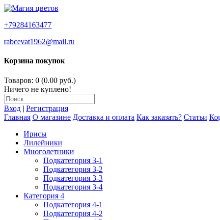
+79284163477
rabcevat1962@mail.ru
Корзина покупок
Товаров: 0 (0.00 руб.)
Ничего не куплено!
Вход
|
Регистрация
Главная
О магазине
Доставка и оплата
Как заказать?
Статьи
Ко
Ирисы
Лилейники
Многолетники
Подкатегория 3-1
Подкатегория 3-2
Подкатегория 3-3
Подкатегория 3-4
Категория 4
Подкатегория 4-1
Подкатегория 4-2